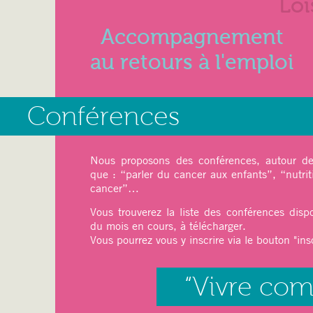
Loi
Accompagnement
au retours à l'emploi
27 mai 2025
Conférences
Juin 2025
Nous proposons des conférences, autour de 
que : “parler du cancer aux enfants”, “nutrit
cancer”…
Ateliers du mois :
Vous trouverez la liste des conférences disp
Sport
: pilâtes, Qi-Gong
du mois en cours, à télécharger.
Relaxation
: Sophrologie
Vous pourrez vous y inscrire via le bouton "insc
Art thérapie
: Modelage
Dessin, Peinture (
cet atelier est limit
“Vivre co
Art floral (Japonais) avec une professe
12 mai 2025