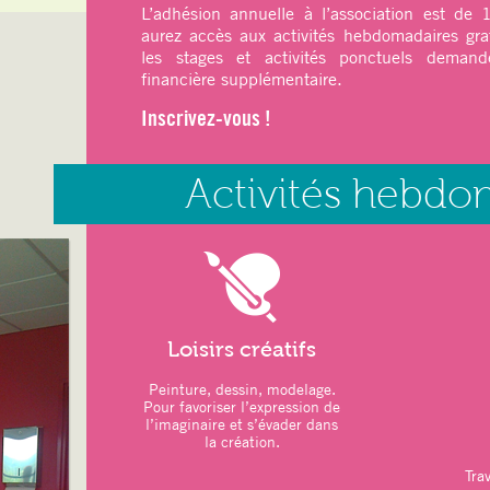
L’adhésion annuelle à l’association est de
aurez accès aux activités hebdomadaires gra
ATELIERS DU MOIS
:
les stages et activités ponctuels demande
–
Art thérapie
: Modelage
financière supplémentaire.
–
Sports
: Pilates – Qi Gong
Inscrivez-vous !
–
Relaxation
: Sophrologie
LOISIRS CRÉATIFS :
Activités hebdo
–
Jeux de Société
–
Marché de Noël
26 novembre 2025
–
Repas de Noël participatif des adh
Novembre 2025
–
Vacances scolaires :
20 décembre 20
2026
Loisirs créatifs
ATELIERS DU MOIS
:
Peinture, dessin, modelage.
Pour favoriser l’expression de
–
Art thérapie
: Modelage
l’imaginaire et s’évader dans
la création.
–
Sports
: Pilates – Qi Gong
Trav
–
Relaxation
: Sophrologie