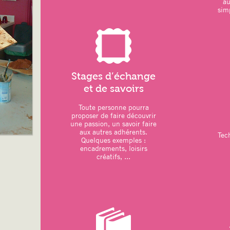
a
simp
LOISIRS CREATIFS :
–
dessin/peinture
–
vannerie
: réalisation d’une étoile
11 octobre 2025
–
couture
: réalisation d’une housse p
Octobre 2025
Stages d’échange
et de savoirs
Toute personne pourra
ATELIERS DU MOIS
:
proposer de faire découvrir
une passion, un savoir faire
–
Art thérapie
: Modelage
aux autres adhérents.
Tec
Quelques exemples :
–
Sports
: Pilates – Qi Gong
encadrements, loisirs
créatifs, ...
. une séance de Qi Gong prévue en ple
Grouchy
–
Relaxation
: Sophrologie
–
Loisirs créatifs
:
. Atelier artistique animé par CYNTHI