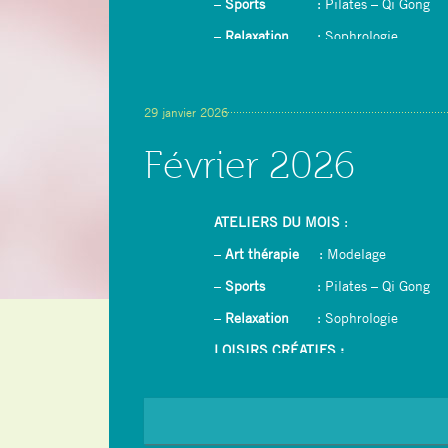
–
Sports
: Pilates – Qi Gong
–
Relaxation
: Sophrologie
LOISIRS CRÉATIFS :
–
Dessin/peinture avec rétroprojecteur
29 janvier 2026
–
Couture : confection d’un tablier
Février 2026
– Yoga du rire
ATELIERS DU MOIS
:
–
Art thérapie
: Modelage
–
Sports
: Pilates – Qi Gong
–
Relaxation
: Sophrologie
LOISIRS CRÉATIFS :
–
Dessin/peinture avec rétroprojecteur
–
Ikebana (Art floral japonais)
–
Crêpes party