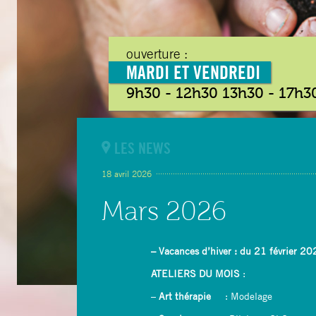
ouverture :
MARDI ET VENDREDI
9h30 - 12h30 13h30 - 17h3
LES NEWS
18 avril 2026
Mars 2026
– Vacances d’hiver : du 21 février 
ATELIERS
DU MOIS
:
–
Art thérapie
: Modelage