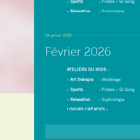
–
Sports
: Pilates – Qi Gong
–
Relaxation
: Sophrologie
LOISIRS CRÉATIFS :
–
Dessin/peinture avec rétroprojecteur
29 janvier 2026
–
Couture : confection d’un tablier
Février 2026
– Yoga du rire
ATELIERS DU MOIS
:
–
Art thérapie
: Modelage
–
Sports
: Pilates – Qi Gong
–
Relaxation
: Sophrologie
LOISIRS CRÉATIFS :
–
Dessin/peinture avec rétroprojecteur
–
Ikebana (Art floral japonais)
–
Crêpes party