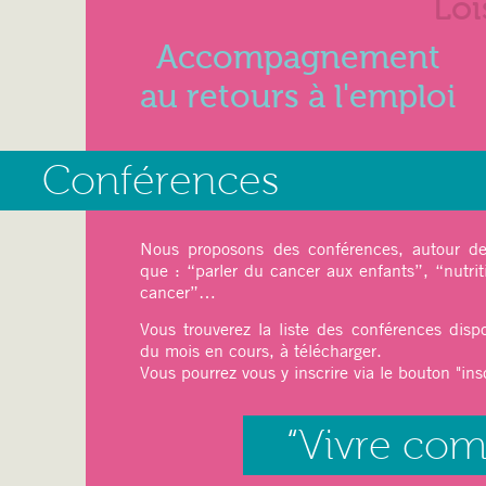
Loi
Accompagnement
au retours à l'emploi
27 mai 2025
Conférences
Juin 2025
Nous proposons des conférences, autour de 
que : “parler du cancer aux enfants”, “nutrit
cancer”…
Ateliers du mois :
Vous trouverez la liste des conférences disp
Sport
: pilâtes, Qi-Gong
du mois en cours, à télécharger.
Relaxation
: Sophrologie
Vous pourrez vous y inscrire via le bouton "insc
Art thérapie
: Modelage
Dessin, Peinture (
cet atelier est limit
“Vivre co
Art floral (Japonais) avec une professe
12 mai 2025