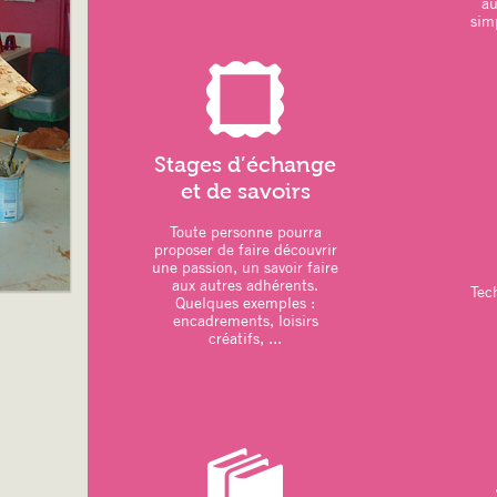
a
simp
LOISIRS CREATIFS :
–
dessin/peinture
–
vannerie
: réalisation d’une étoile
11 octobre 2025
–
couture
: réalisation d’une housse p
Octobre 2025
Stages d’échange
et de savoirs
Toute personne pourra
ATELIERS DU MOIS
:
proposer de faire découvrir
une passion, un savoir faire
–
Art thérapie
: Modelage
aux autres adhérents.
Tec
Quelques exemples :
–
Sports
: Pilates – Qi Gong
encadrements, loisirs
créatifs, ...
. une séance de Qi Gong prévue en ple
Grouchy
–
Relaxation
: Sophrologie
–
Loisirs créatifs
:
. Atelier artistique animé par CYNTHI