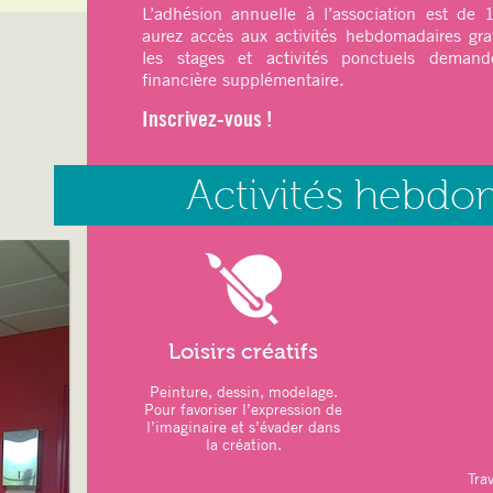
L’adhésion annuelle à l’association est de
aurez accès aux activités hebdomadaires gra
ATELIERS DU MOIS
:
les stages et activités ponctuels demande
–
Art thérapie
: Modelage
financière supplémentaire.
–
Sports
: Pilates – Qi Gong
Inscrivez-vous !
–
Relaxation
: Sophrologie
LOISIRS CRÉATIFS :
Activités hebdo
–
Jeux de Société
–
Marché de Noël
26 novembre 2025
–
Repas de Noël participatif des adh
Novembre 2025
–
Vacances scolaires :
20 décembre 20
2026
Loisirs créatifs
ATELIERS DU MOIS
:
Peinture, dessin, modelage.
Pour favoriser l’expression de
–
Art thérapie
: Modelage
l’imaginaire et s’évader dans
la création.
–
Sports
: Pilates – Qi Gong
Trav
–
Relaxation
: Sophrologie