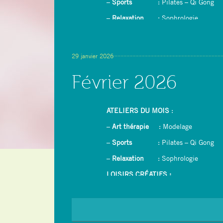
–
Sports
: Pilates – Qi Gong
–
Relaxation
: Sophrologie
LOISIRS CRÉATIFS :
–
Dessin/peinture avec rétroprojecteur
29 janvier 2026
–
Couture : confection d’un tablier
Février 2026
– Yoga du rire
ATELIERS DU MOIS
:
–
Art thérapie
: Modelage
–
Sports
: Pilates – Qi Gong
–
Relaxation
: Sophrologie
LOISIRS CRÉATIFS :
–
Dessin/peinture avec rétroprojecteur
–
Ikebana (Art floral japonais)
–
Crêpes party