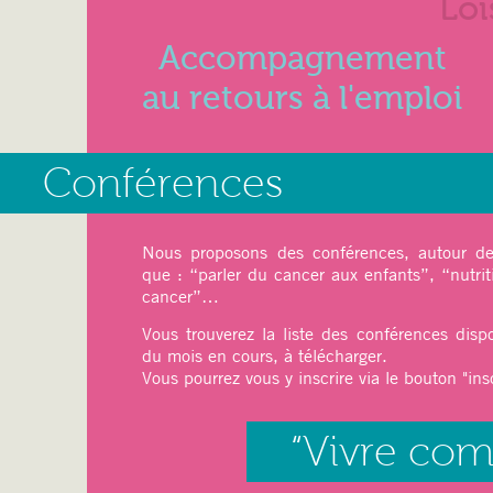
Loi
Accompagnement
au retours à l'emploi
27 mai 2025
Conférences
Juin 2025
Nous proposons des conférences, autour de 
que : “parler du cancer aux enfants”, “nutrit
cancer”…
Ateliers du mois :
Vous trouverez la liste des conférences disp
Sport
: pilâtes, Qi-Gong
du mois en cours, à télécharger.
Relaxation
: Sophrologie
Vous pourrez vous y inscrire via le bouton "insc
Art thérapie
: Modelage
Dessin, Peinture (
cet atelier est limit
“Vivre co
Art floral (Japonais) avec une professe
12 mai 2025