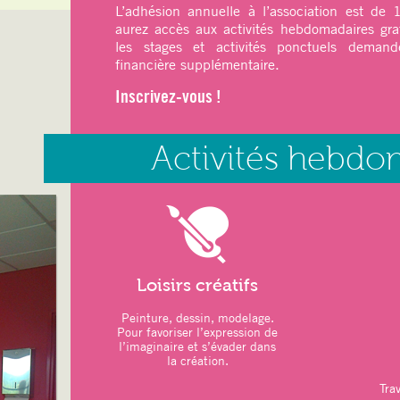
L’adhésion annuelle à l’association est de
aurez accès aux activités hebdomadaires gra
ATELIERS DU MOIS
:
les stages et activités ponctuels demande
–
Art thérapie
: Modelage
financière supplémentaire.
–
Sports
: Pilates – Qi Gong
Inscrivez-vous !
–
Relaxation
: Sophrologie
LOISIRS CRÉATIFS :
Activités hebdo
–
Jeux de Société
–
Marché de Noël
26 novembre 2025
–
Repas de Noël participatif des adh
Novembre 2025
–
Vacances scolaires :
20 décembre 20
2026
Loisirs créatifs
ATELIERS DU MOIS
:
Peinture, dessin, modelage.
Pour favoriser l’expression de
–
Art thérapie
: Modelage
l’imaginaire et s’évader dans
la création.
–
Sports
: Pilates – Qi Gong
Trav
–
Relaxation
: Sophrologie