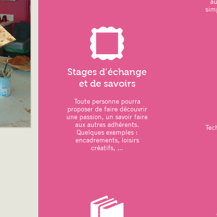
a
simp
LOISIRS CREATIFS :
–
dessin/peinture
–
vannerie
: réalisation d’une étoile
11 octobre 2025
–
couture
: réalisation d’une housse p
Octobre 2025
Stages d’échange
et de savoirs
Toute personne pourra
ATELIERS DU MOIS
:
proposer de faire découvrir
une passion, un savoir faire
–
Art thérapie
: Modelage
aux autres adhérents.
Tec
Quelques exemples :
–
Sports
: Pilates – Qi Gong
encadrements, loisirs
créatifs, ...
. une séance de Qi Gong prévue en ple
Grouchy
–
Relaxation
: Sophrologie
–
Loisirs créatifs
:
. Atelier artistique animé par CYNTHI