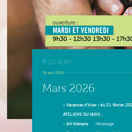
ouverture :
MARDI ET VENDREDI
9h30 - 12h30 13h30 - 17h3
LES NEWS
18 avril 2026
Mars 2026
– Vacances d’hiver : du 21 février 
ATELIERS
DU MOIS
:
–
Art thérapie
: Modelage