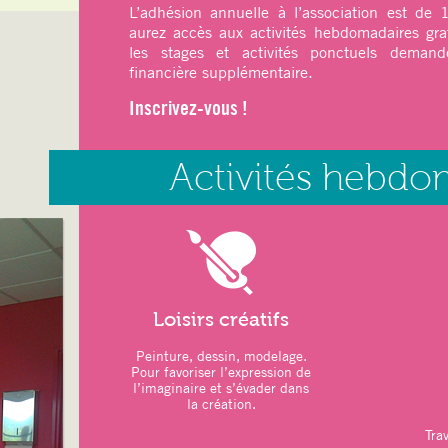
L’adhésion annuelle à l’association est de
aurez accès aux activités hebdomadaires gra
ATELIERS DU MOIS
:
les stages et activités ponctuels demande
–
Art thérapie
: Modelage
financière supplémentaire.
–
Sports
: Pilates – Qi Gong
Inscrivez-vous !
–
Relaxation
: Sophrologie
LOISIRS CRÉATIFS :
Activités hebdo
–
Jeux de Société
–
Marché de Noël
26 novembre 2025
–
Repas de Noël participatif des adh
Novembre 2025
–
Vacances scolaires :
20 décembre 20
2026
Loisirs créatifs
ATELIERS DU MOIS
:
Peinture, dessin, modelage.
Pour favoriser l’expression de
–
Art thérapie
: Modelage
l’imaginaire et s’évader dans
la création.
–
Sports
: Pilates – Qi Gong
Trav
–
Relaxation
: Sophrologie