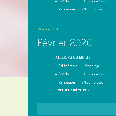
–
Sports
: Pilates – Qi Gong
–
Relaxation
: Sophrologie
LOISIRS CRÉATIFS :
–
Dessin/peinture avec rétroprojecteur
29 janvier 2026
–
Couture : confection d’un tablier
Février 2026
– Yoga du rire
ATELIERS DU MOIS
:
–
Art thérapie
: Modelage
–
Sports
: Pilates – Qi Gong
–
Relaxation
: Sophrologie
LOISIRS CRÉATIFS :
–
Dessin/peinture avec rétroprojecteur
–
Ikebana (Art floral japonais)
–
Crêpes party