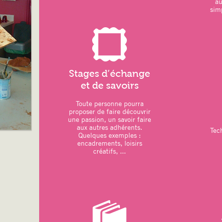
a
simp
LOISIRS CREATIFS :
–
dessin/peinture
–
vannerie
: réalisation d’une étoile
11 octobre 2025
–
couture
: réalisation d’une housse p
Octobre 2025
Stages d’échange
et de savoirs
Toute personne pourra
ATELIERS DU MOIS
:
proposer de faire découvrir
une passion, un savoir faire
–
Art thérapie
: Modelage
aux autres adhérents.
Tec
Quelques exemples :
–
Sports
: Pilates – Qi Gong
encadrements, loisirs
créatifs, ...
. une séance de Qi Gong prévue en ple
Grouchy
–
Relaxation
: Sophrologie
–
Loisirs créatifs
:
. Atelier artistique animé par CYNTHI