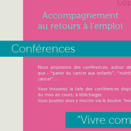
Loi
Accompagnement
au retours à l'emploi
27 mai 2025
Conférences
Juin 2025
Nous proposons des conférences, autour de 
que : “parler du cancer aux enfants”, “nutrit
cancer”…
Ateliers du mois :
Vous trouverez la liste des conférences disp
Sport
: pilâtes, Qi-Gong
du mois en cours, à télécharger.
Relaxation
: Sophrologie
Vous pourrez vous y inscrire via le bouton "insc
Art thérapie
: Modelage
Dessin, Peinture (
cet atelier est limit
“Vivre co
Art floral (Japonais) avec une professe
12 mai 2025