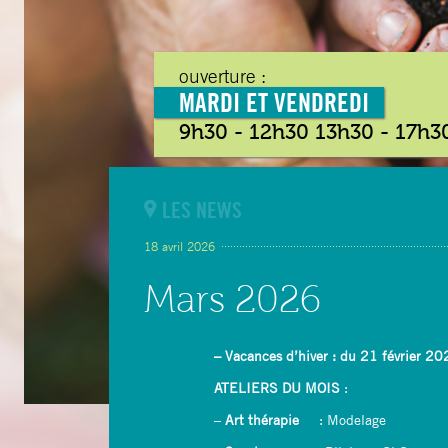
ouverture :
MARDI ET VENDREDI
9h30 - 12h30 13h30 - 17h3
LES NEWS
18 avril 2026
Mars 2026
– Vacances d’hiver : du 21 février 
ATELIERS
DU MOIS
:
–
Art thérapie
: Modelage