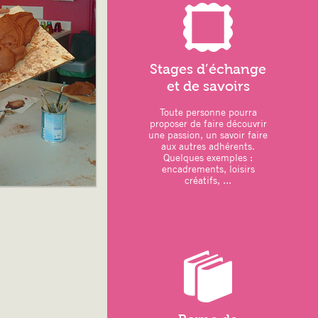
LOISIRS CREATIFS :
–
dessin/peinture
–
vannerie
: réalisation d’
Stages d’échange
11 octobre 2025
–
couture
: réalisation d’
et de savoirs
Octobre 202
Toute personne pourra
proposer de faire découvrir
une passion, un savoir faire
aux autres adhérents.
ATELIERS DU MOIS
:
Quelques exemples :
encadrements, loisirs
–
Art thérapie
: Modela
créatifs, ...
–
Sports
: Pilates – 
. une séance de Qi Gong p
Grouchy
–
Relaxation
: Sophrolo
–
Loisirs créatifs
:
. Atelier artistique anim