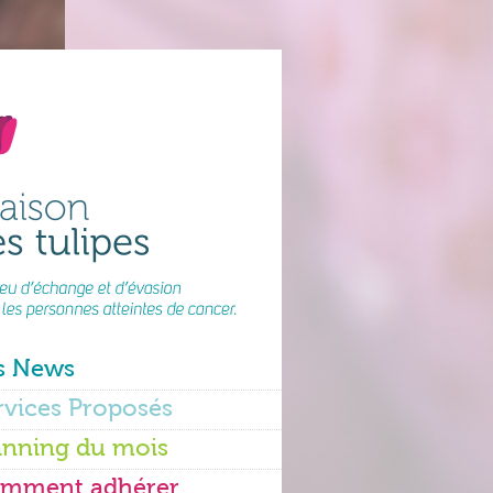
s News
rvices Proposés
anning du mois
mment adhérer