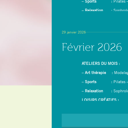
–
Sports
: Pilates – 
–
Relaxation
: Sophrolo
LOISIRS CRÉATIFS :
–
Dessin/peinture avec rét
29 janvier 2026
–
Couture : confection d’u
Février 2026
– Yoga du rire
ATELIERS DU MOIS
:
–
Art thérapie
: Modela
–
Sports
: Pilates – 
–
Relaxation
: Sophrolo
LOISIRS CRÉATIFS :
–
Dessin/peinture avec rét
–
Ikebana (Art floral japon
–
Crêpes party