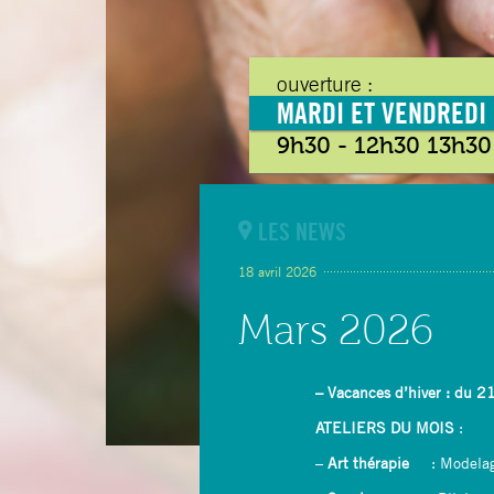
ouverture :
MARDI ET VENDREDI
9h30 - 12h30 13h30
LES NEWS
18 avril 2026
Mars 2026
– Vacances d’hiver : du 
ATELIERS
DU MOIS
:
–
Art thérapie
: Modela