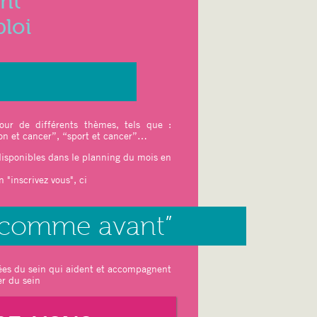
nt
ploi
En savoir plus
our de différents thèmes, tels que :
ion et cancer”, “sport et cancer”…
 disponibles dans le planning du mois en
 "inscrivez vous", ci
e comme avant”
rées du sein qui aident et accompagnent
er du sein
ier est limité à 10 places)
En savoir plus
une professeure en art floral