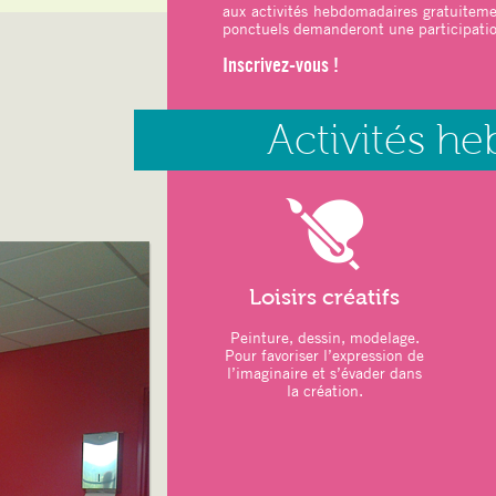
aux activités hebdomadaires gratuitemen
ponctuels demanderont une participatio
ATELIERS DU MOIS
:
Inscrivez-vous !
–
Art thérapie
: Modela
–
Sports
: Pilates –
Activités h
–
Relaxation
: Sophrolo
LOISIRS CRÉATIFS :
–
Jeux de Société
–
Marché de Noël
26 novembre 2025
–
Repas de Noël participa
Loisirs créatifs
Novembre 2
–
Vacances scolaires :
20 d
2026
Peinture, dessin, modelage.
Pour favoriser l’expression de
l’imaginaire et s’évader dans
ATELIERS DU MOIS
:
la création.
–
Art thérapie
: Modela
–
Sports
: Pilates –
–
Relaxation
: Sophrolo