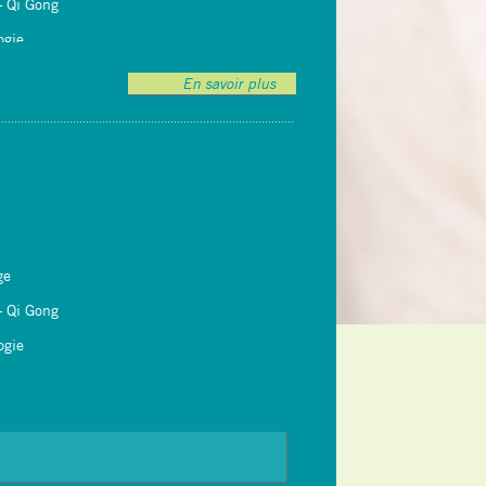
Qi Gong
gie
En savoir plus
roprojecteur
n tablier
ge
Qi Gong
gie
roprojecteur
ais)