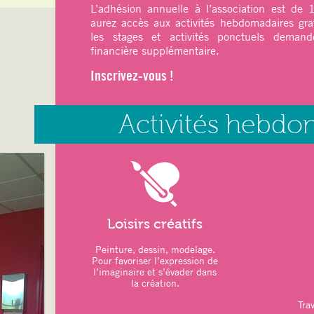
L’adhésion annuelle à l’association est de
aurez accès aux activités hebdomadaires gra
ATELIERS DU MOIS
:
les stages et activités ponctuels demande
–
Art thérapie
: Modelage
financière supplémentaire.
–
Sports
: Pilates – Qi Gong
Inscrivez-vous !
–
Relaxation
: Sophrologie
LOISIRS CRÉATIFS :
Activités hebdo
–
Jeux de Société
–
Marché de Noël
26 novembre 2025
–
Repas de Noël participatif des adh
Novembre 2025
–
Vacances scolaires :
20 décembre 20
2026
Loisirs créatifs
ATELIERS DU MOIS
:
Peinture, dessin, modelage.
Pour favoriser l’expression de
–
Art thérapie
: Modelage
l’imaginaire et s’évader dans
la création.
–
Sports
: Pilates – Qi Gong
Trav
–
Relaxation
: Sophrologie