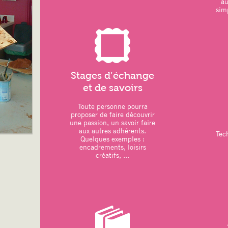
a
simp
LOISIRS CREATIFS :
–
dessin/peinture
–
vannerie
: réalisation d’une étoile
11 octobre 2025
–
couture
: réalisation d’une housse p
Octobre 2025
Stages d’échange
et de savoirs
Toute personne pourra
ATELIERS DU MOIS
:
proposer de faire découvrir
une passion, un savoir faire
–
Art thérapie
: Modelage
aux autres adhérents.
Tec
Quelques exemples :
–
Sports
: Pilates – Qi Gong
encadrements, loisirs
créatifs, ...
. une séance de Qi Gong prévue en ple
Grouchy
–
Relaxation
: Sophrologie
–
Loisirs créatifs
:
. Atelier artistique animé par CYNTHI