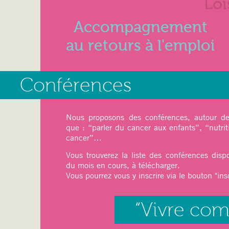
Loi
Accompagnement
au retours à l'emploi
27 mai 2025
Conférences
Juin 2025
Nous proposons des conférences, autour de 
que : “parler du cancer aux enfants”, “nutrit
cancer”…
Ateliers du mois :
Vous trouverez la liste des conférences disp
Sport
: pilâtes, Qi-Gong
du mois en cours, à télécharger.
Relaxation
: Sophrologie
Vous pourrez vous y inscrire via le bouton "insc
Art thérapie
: Modelage
Dessin, Peinture (
cet atelier est limit
“Vivre co
Art floral (Japonais) avec une professe
12 mai 2025