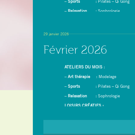
–
Sports
: Pilates – Qi Gong
–
Relaxation
: Sophrologie
LOISIRS CRÉATIFS :
–
Dessin/peinture avec rétroprojecteur
29 janvier 2026
–
Couture : confection d’un tablier
Février 2026
– Yoga du rire
ATELIERS DU MOIS
:
–
Art thérapie
: Modelage
–
Sports
: Pilates – Qi Gong
–
Relaxation
: Sophrologie
LOISIRS CRÉATIFS :
–
Dessin/peinture avec rétroprojecteur
–
Ikebana (Art floral japonais)
–
Crêpes party