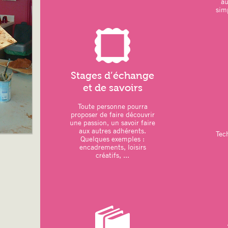
a
simp
LOISIRS CREATIFS :
–
dessin/peinture
–
vannerie
: réalisation d’une étoile
11 octobre 2025
–
couture
: réalisation d’une housse p
Octobre 2025
Stages d’échange
et de savoirs
Toute personne pourra
ATELIERS DU MOIS
:
proposer de faire découvrir
une passion, un savoir faire
–
Art thérapie
: Modelage
aux autres adhérents.
Tec
Quelques exemples :
–
Sports
: Pilates – Qi Gong
encadrements, loisirs
créatifs, ...
. une séance de Qi Gong prévue en ple
Grouchy
–
Relaxation
: Sophrologie
–
Loisirs créatifs
:
. Atelier artistique animé par CYNTHI