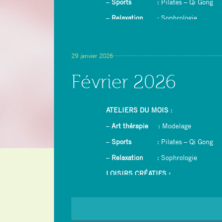
–
Sports
: Pilates – Qi Gong
–
Relaxation
: Sophrologie
LOISIRS CRÉATIFS :
–
Dessin/peinture avec rétroprojecteur
29 janvier 2026
–
Couture : confection d’un tablier
Février 2026
– Yoga du rire
ATELIERS DU MOIS
:
–
Art thérapie
: Modelage
–
Sports
: Pilates – Qi Gong
–
Relaxation
: Sophrologie
LOISIRS CRÉATIFS :
–
Dessin/peinture avec rétroprojecteur
–
Ikebana (Art floral japonais)
–
Crêpes party