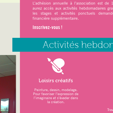
L’adhésion annuelle à l’association est de
aurez accès aux activités hebdomadaires gra
ATELIERS DU MOIS
:
les stages et activités ponctuels demande
–
Art thérapie
: Modelage
financière supplémentaire.
–
Sports
: Pilates – Qi Gong
Inscrivez-vous !
–
Relaxation
: Sophrologie
LOISIRS CRÉATIFS :
Activités hebdo
–
Jeux de Société
–
Marché de Noël
26 novembre 2025
–
Repas de Noël participatif des adh
Novembre 2025
–
Vacances scolaires :
20 décembre 20
2026
Loisirs créatifs
ATELIERS DU MOIS
:
Peinture, dessin, modelage.
Pour favoriser l’expression de
–
Art thérapie
: Modelage
l’imaginaire et s’évader dans
la création.
–
Sports
: Pilates – Qi Gong
Trav
–
Relaxation
: Sophrologie