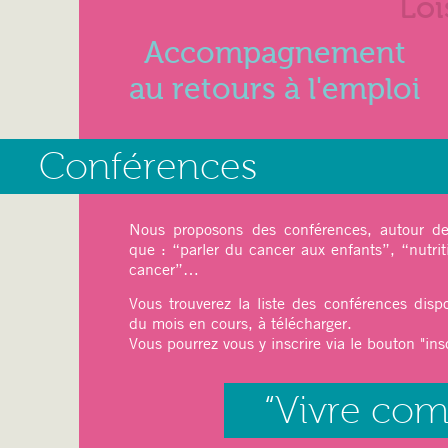
Loi
Accompagnement
au retours à l'emploi
27 mai 2025
Conférences
Juin 2025
Nous proposons des conférences, autour de 
que : “parler du cancer aux enfants”, “nutrit
cancer”…
Ateliers du mois :
Vous trouverez la liste des conférences disp
Sport
: pilâtes, Qi-Gong
du mois en cours, à télécharger.
Relaxation
: Sophrologie
Vous pourrez vous y inscrire via le bouton "insc
Art thérapie
: Modelage
Dessin, Peinture (
cet atelier est limit
“Vivre co
Art floral (Japonais) avec une professe
12 mai 2025