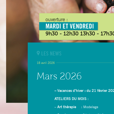
ouverture :
MARDI ET VENDREDI
9h30 - 12h30 13h30 - 17h3
LES NEWS
18 avril 2026
Mars 2026
– Vacances d’hiver : du 21 février 
ATELIERS
DU MOIS
:
–
Art thérapie
: Modelage